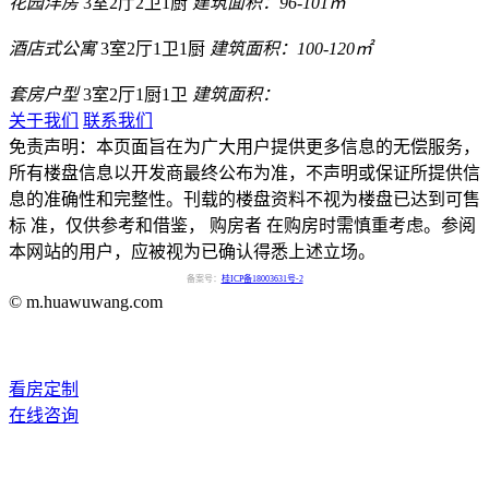
花园洋房
3室2厅2卫1厨
建筑面积：96-101㎡
酒店式公寓
3室2厅1卫1厨
建筑面积：100-120㎡
套房户型
3室2厅1厨1卫
建筑面积：
关于我们
联系我们
免责声明：本页面旨在为广大用户提供更多信息的无偿服务，
所有楼盘信息以开发商最终公布为准，不声明或保证所提供信
息的准确性和完整性。刊载的楼盘资料不视为楼盘已达到可售
标 准，仅供参考和借鉴， 购房者 在购房时需慎重考虑。参阅
本网站的用户，应被视为已确认得悉上述立场。
备案号：
桂ICP备18003631号-2
© m.huawuwang.com
看房定制
在线咨询