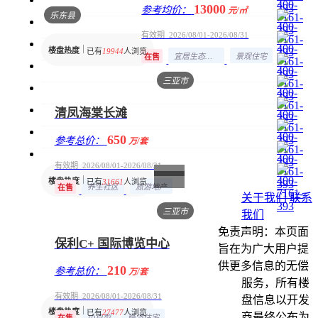
13000
参考均价：
元/㎡
乐东县
有效期 2026/08/01-2026/08/31
楼盘热度
已有
19944
人浏览
宜居生态地产
景观住宅
在售
三亚市
清凤海棠长滩
650
参考总价：
万/套
有效期 2026/08/01-2026/08/31
楼盘热度
已有
31661
人浏览
养生社区
旅游地产
在售
关于我们
联系
三亚市
我们
免责声明：本页面
保利C+ 国际博览中心
旨在为广大用户提
供更多信息的无偿
210
参考总价：
万/套
服务，所有楼
有效期 2026/08/01-2026/08/31
盘信息以开发
楼盘热度
已有
27477
人浏览
商最终公布为
小户型
经济住宅