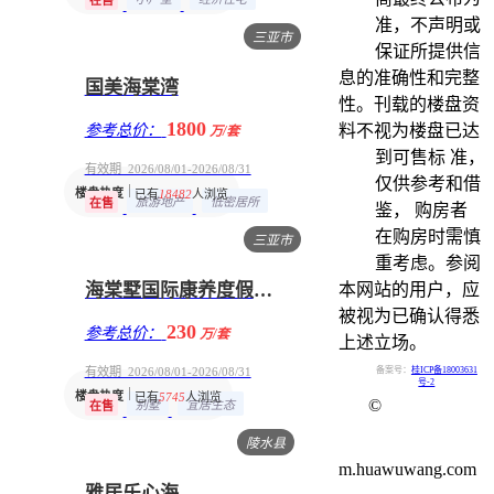
在售
准，不声明或
三亚市
保证所提供信
息的准确性和完整
国美海棠湾
性。刊载的楼盘资
1800
参考总价：
料不视为楼盘已达
万/套
到可售标 准，
有效期 2026/08/01-2026/08/31
仅供参考和借
楼盘热度
已有
18482
人浏览
旅游地产
低密居所
在售
鉴， 购房者
在购房时需慎
三亚市
重考虑。参阅
海棠墅国际康养度假中心
本网站的用户，应
被视为已确认得悉
230
参考总价：
万/套
上述立场。
有效期 2026/08/01-2026/08/31
备案号：
桂ICP备18003631
号-2
楼盘热度
已有
5745
人浏览
©
别墅
宜居生态
在售
陵水县
m.huawuwang.com
雅居乐心海