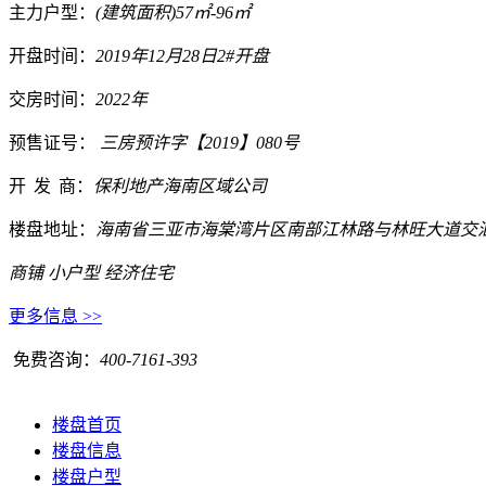
主力户型：
(建筑面积)57㎡-96㎡
开盘时间：
2019年12月28日2#开盘
交房时间：
2022年
预售证号：
三房预许字【2019】080号
开
发
商：
保利地产海南区域公司
楼盘地址：
海南省三亚市海棠湾片区南部江林路与林旺大道交汇处
商铺
小户型
经济住宅
更多信息 >>
免费咨询：
400-7161-393
楼盘首页
楼盘信息
楼盘户型