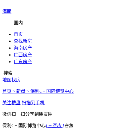
海南
国内
首页
查找新房
海南房产
广西房产
广东房产
搜索
地图找房
首页 >
新盘 >
保利C+ 国际博览中心
关注楼盘
扫描到手机
微信扫一扫分享到朋友圈
保利C+ 国际博览中心
[三亚市 ]
在售