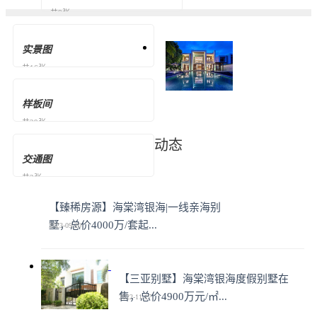
共8张
实景图
共16张
样板间
共29张
动态
交通图
共2张
【臻稀房源】海棠湾银海|一线亲海别
墅，总价4000万/套起...
2023-09-20
【三亚别墅】海棠湾银海度假别墅在
售，总价4900万元/㎡...
2022-11-17