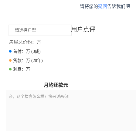
请将您的
疑问
告诉我们吧
用户点评
请选择户型
房屋总价约：
万
首付：
万
(3成)
贷款：
万
(20年)
利息：
万
月均还款
元