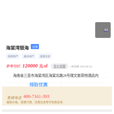
61
在售
海棠湾银海
楼盘首页
详情
动态
相册
户型
旅游地产
复合地产
宜居生态
120000
参考均价:
元/㎡
变价提醒
(有效期 2026-08-31)
海南省三亚市海棠湾区海棠北路28号理文索菲特酒店内
领取优惠
报名看房
400-7161-393
售楼电话
最新价格、政策行情、优惠信息等可免费咨询