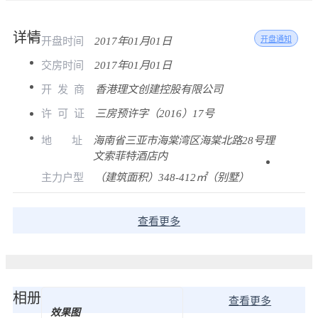
详情
开盘时间
2017年01月01日
开盘通知
交房时间
2017年01月01日
开
发
商
香港理文创建控股有限公司
许
可
证
三房预许字（2016）17号
地
址
海南省三亚市海棠湾区海棠北路28号理
文索菲特酒店内
主力户型
（建筑面积）348-412㎡（别墅）
查看更多
相册
查看更多
效果图