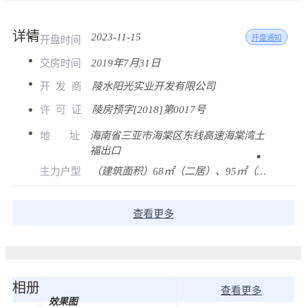
详情
2023-11-15
开盘时间
开盘通知
交房时间
2019年7月31日
开
发
商
陵水阳光实业开发有限公司
许
可
证
陵房预字[2018]第0017号
地
址
海南省三亚市海棠区东线高速海棠湾土
福出口
主力户型
（建筑面积）68㎡（二居）、95㎡（三居）
查看更多
相册
查看更多
效果图