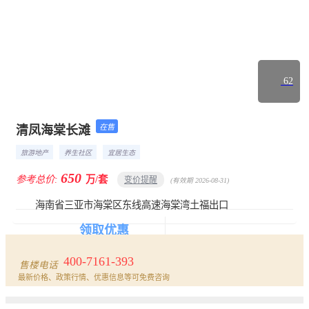
62
在售
清凤海棠长滩
楼盘首页
详情
动态
相册
户型
旅游地产
养生社区
宜居生态
650
参考总价:
万/套
变价提醒
(有效期 2026-08-31)
海南省三亚市海棠区东线高速海棠湾土福出口
领取优惠
报名看房
400-7161-393
售楼电话
最新价格、政策行情、优惠信息等可免费咨询