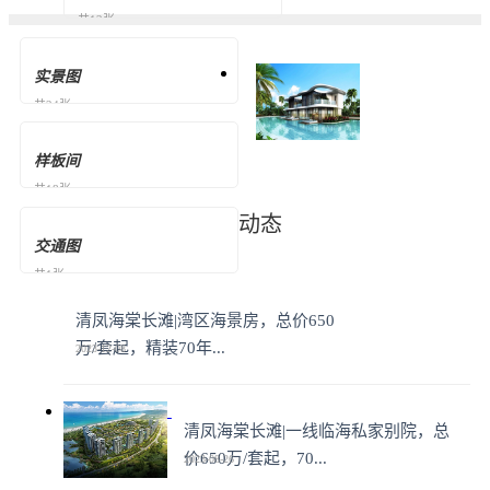
共12张
实景图
共24张
样板间
共18张
动态
交通图
共1张
清凤海棠长滩|湾区海景房，总价650
万/套起，精装70年...
2023-12-08
清凤海棠长滩|一线临海私家别院，总
价650万/套起，70...
2023-08-26