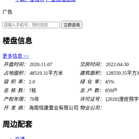
广告
楼盘信息
更多信息 >>
开盘时间：
2020-11-07
交房时间：
2022-04-30
占地面积：
48519.31平方米
建筑面积：
128559.35平方
容
积
率：
2.0
绿
化
率：
45%
总
栋
数：
7栋
总
户
数：
859户
产权年限：
70年
许可证号：
[2020]澄房预字
开
发
商：
海南恒康置业有限公司
物业公司：
周边配套