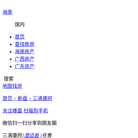
海南
国内
首页
查找新房
海南房产
广西房产
广东房产
搜索
地图找房
首页 >
新盘 >
三清康府
关注楼盘
扫描到手机
微信扫一扫分享到朋友圈
三清康府
[澄迈县 ]
在售