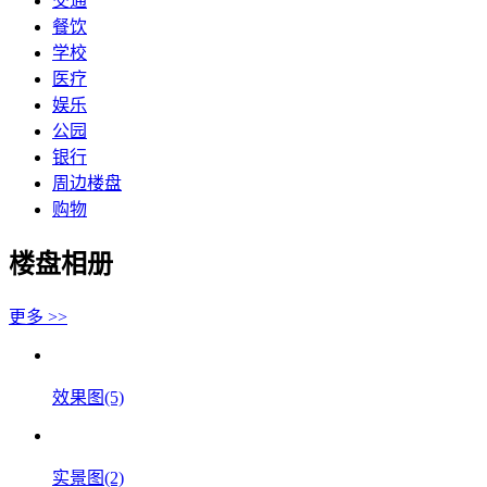
交通
餐饮
学校
医疗
娱乐
公园
银行
周边楼盘
购物
楼盘相册
更多 >>
效果图(5)
实景图(2)