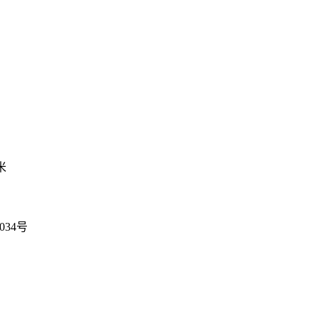
米
034号