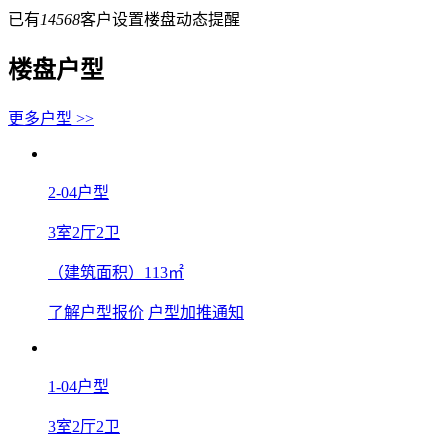
已有
14568
客户设置楼盘动态提醒
楼盘户型
更多户型 >>
2-04户型
3室2厅2卫
（建筑面积）113㎡
了解户型报价
户型加推通知
1-04户型
3室2厅2卫