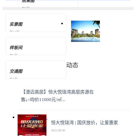
效果图
共7张
实景图
共10张
样板间
共9张
动态
交通图
共1张
【澄迈高层】恒大悦珑湾高层房源在
售，均价11000元/㎡...
2022-09-27
恒大悦珑湾 | 国庆放价，让爱惠家
2021-09-30