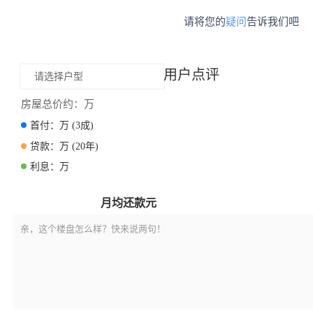
请将您的
疑问
告诉我们吧
用户点评
请选择户型
房屋总价约：
万
首付：
万
(3成)
贷款：
万
(20年)
利息：
万
月均还款
元