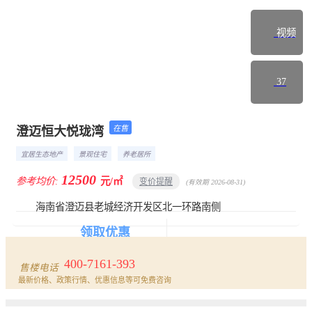
视频
37
在售
澄迈恒大悦珑湾
楼盘首页
详情
动态
相册
户型
宜居生态地产
景观住宅
养老居所
12500
参考均价:
元/㎡
变价提醒
(有效期 2026-08-31)
海南省澄迈县老城经济开发区北一环路南侧
领取优惠
报名看房
400-7161-393
售楼电话
最新价格、政策行情、优惠信息等可免费咨询