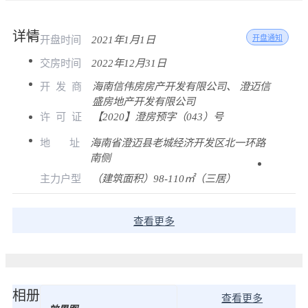
详情
开盘时间
2021年1月1日
开盘通知
交房时间
2022年12月31日
开
发
商
海南信伟房房产开发有限公司、 澄迈信
盛房地产开发有限公司
许
可
证
【2020】澄房预字（043）号
地
址
海南省澄迈县老城经济开发区北一环路
南侧
主力户型
（建筑面积）98-110㎡（三居）
查看更多
相册
查看更多